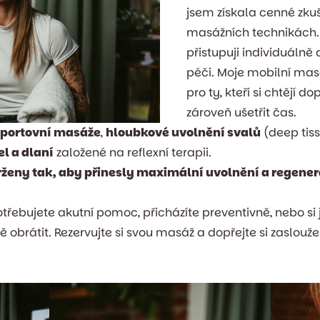
jsem získala cenné zku
masážních technikách.
přistupuji individuálně
péči. Moje mobilní masé
pro ty, kteří si chtějí do
zároveň ušetřit čas.
sportovní masáže
,
hloubkové uvolnění svalů
(deep tis
l a dlaní
založené na reflexní terapii.
ženy tak, aby přinesly maximální uvolnění a regener
otřebujete akutní pomoc, přicházíte preventivně, nebo si 
 obrátit. Rezervujte si svou masáž a dopřejte si zaslou