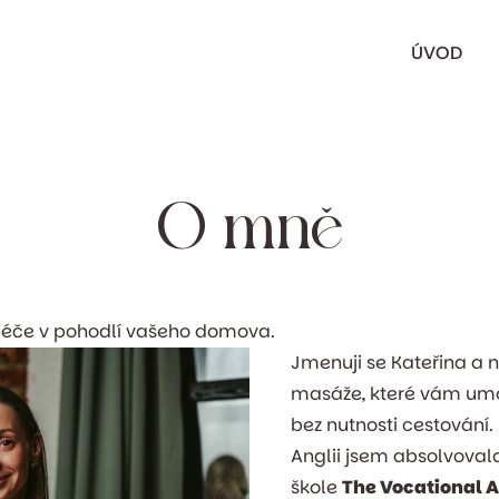
ÚVOD
O mně
a péče v pohodlí vašeho domova.
Jmenuji se Kateřina a n
masáže, které vám umož
bez nutnosti cestován
Anglii jsem absolvova
škole
The Vocational 