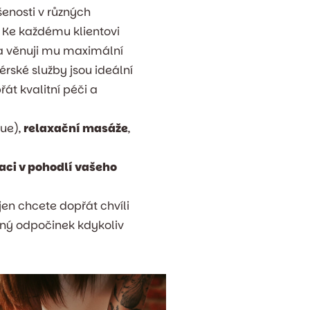
šenosti v různých
 Ke každému klientovi
 a věnuji mu maximální
rské služby jsou ideální
přát kvalitní péči a
sue),
relaxační masáže
,
aci v pohodlí vašeho
jen chcete dopřát chvíli
žený odpočinek kdykoliv