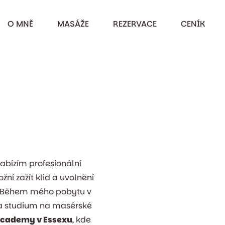
O MNĚ
MASÁŽE
REZERVACE
CENÍK
Masáž v pohodlí vašeho domova
Kontraindikace masáží
Dárkový poukaz
abízím profesionální
ní zažít klid a uvolnění
í. Během mého pobytu v
la studium na masérské
Academy v Essexu
, kde