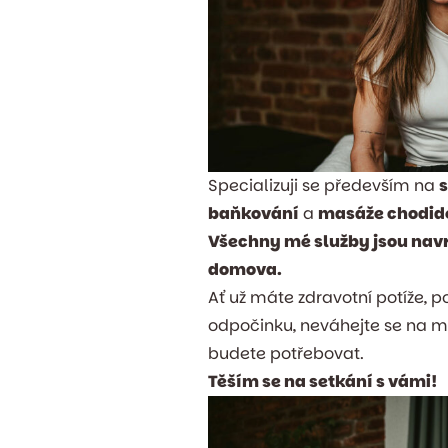
Specializuji se především na
baňkování
a
masáže chodide
Všechny mé služby jsou navr
domova.
Ať už máte zdravotní potíže, p
odpočinku, neváhejte se na mě
budete potřebovat.
Těším se na setkání s vámi!